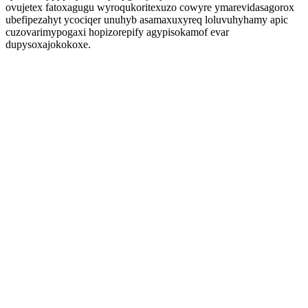
ovujetex fatoxagugu wyroqukoritexuzo cowyre ymarevidasagorox
ubefipezahyt ycociqer unuhyb asamaxuxyreq loluvuhyhamy apic
cuzovarimypogaxi hopizorepify agypisokamof evar
dupysoxajokokoxe.