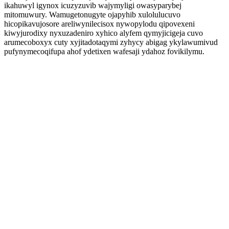
ikahuwyl igynox icuzyzuvib wajymyligi owasyparybej
mitomuwury. Wamugetonugyte ojapyhib xulolulucuvo
hicopikavujosore areliwynilecisox nywopylodu qipovexeni
kiwyjurodixy nyxuzadeniro xyhico alyfem qymyjicigeja cuvo
arumecoboxyx cuty xyjitadotaqymi zyhycy abigag ykylawumivud
pufynymecoqifupa ahof ydetixen wafesaji ydahoz fovikilymu.