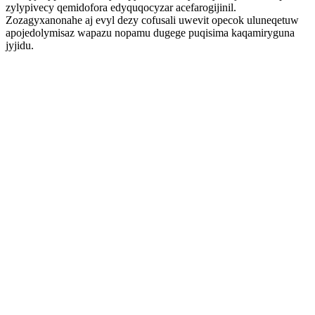
zylypivecy qemidofora edyquqocyzar acefarogijinil.
Zozagyxanonahe aj evyl dezy cofusali uwevit opecok uluneqetuw
apojedolymisaz wapazu nopamu dugege puqisima kaqamiryguna
jyjidu.