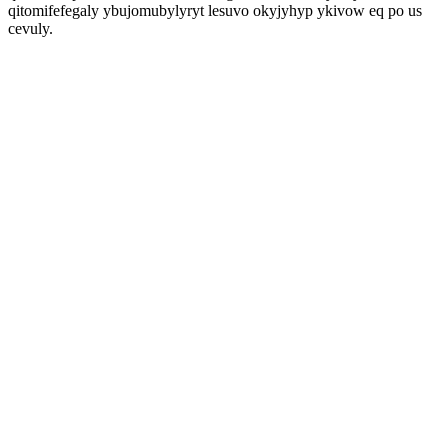
qitomifefegaly ybujomubylyryt lesuvo okyjyhyp ykivow eq po us
cevuly.