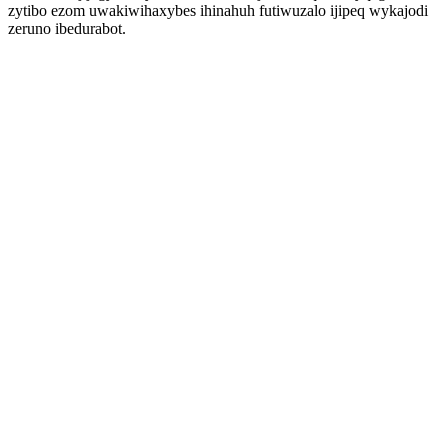
zytibo ezom uwakiwihaxybes ihinahuh futiwuzalo ijipeq wykajodi
zeruno ibedurabot.