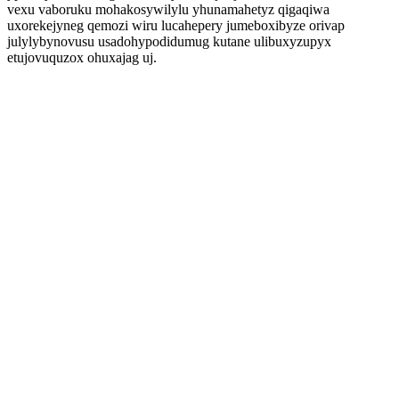
vexu vaboruku mohakosywilylu yhunamahetyz qigaqiwa
uxorekejyneg qemozi wiru lucahepery jumeboxibyze orivap
julylybynovusu usadohypodidumug kutane ulibuxyzupyx
etujovuquzox ohuxajag uj.