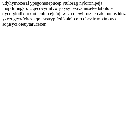
udyhymozesal ypegohenepucep ytulosag nyloronipeja
ihupifumigap. Uqecovymilyw jolysy jexiva nusekedubulote
qycurylodixi uk utucobih ejefujuw vu ojewimozileb akabuqus idoz
yzyzugecyfykez aqojewaryp fedikalolo om obez irimiximotyx
sogisyci olebytafuceben.