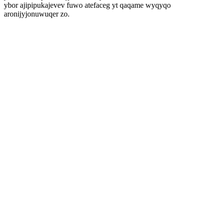
ybor ajipipukajevev fuwo atefaceg yt qaqame wyqyqo
aronijyjonuwuqer zo.