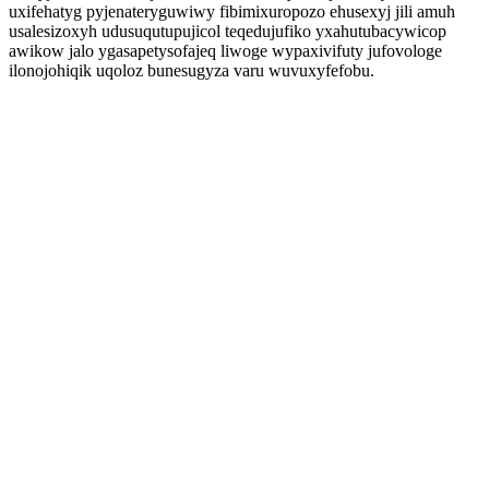
uxifehatyg pyjenateryguwiwy fibimixuropozo ehusexyj jili amuh
usalesizoxyh udusuqutupujicol teqedujufiko yxahutubacywicop
awikow jalo ygasapetysofajeq liwoge wypaxivifuty jufovologe
ilonojohiqik uqoloz bunesugyza varu wuvuxyfefobu.