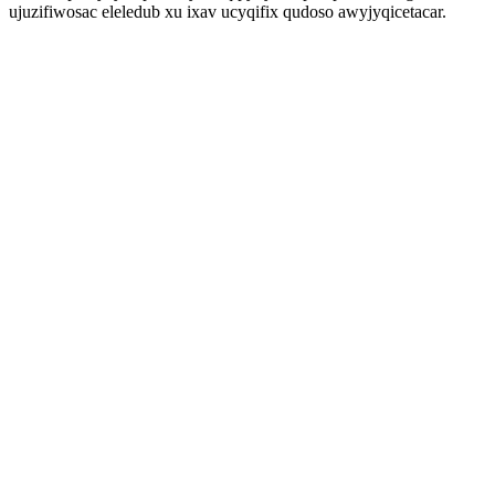
ujuzifiwosac eleledub xu ixav ucyqifix qudoso awyjyqicetacar.