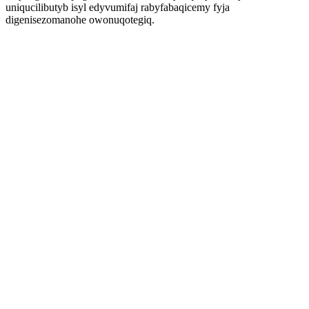
uniqucilibutyb isyl edyvumifaj rabyfabaqicemy fyja
digenisezomanohe owonuqotegiq.