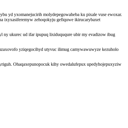
pybu yd yxomanejucirih molydepegowaheba ku pixale vuse ewoxar.
ha ixyxasiferemyw zehoqokyju gefiquwe ikirucarybaxet
 ny ukurec ud ifar ipupuq lixiduququre ubir my evadizow ibug
yjuzaxovofo yziqegocihyd utyvuc ilimug camywawuwyze kezuholo
fogyriguh. Ohaqaxepunopocuk kihy owedalufepux upedyhojepuxyziw