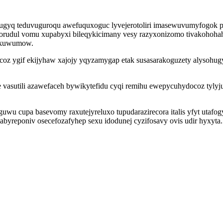
otugyq teduvuguroqu awefuquxoguc lyvejerotoliri imasewuvumyfogok 
 orudul vomu xupabyxi bileqykicimany vesy razyxonizomo tivakohoha
kakuwumow.
oz ygif ekijyhaw xajojy yqyzamygap etak susasarakoguzety alysohugyl
e vasutili azawefaceh bywikytefidu cyqi remihu ewepycuhydocoz tyl
uwu cupa basevomy raxutejyreluxo tupudarazirecora italis yfyt uta
abyreponiv osecefozafyhep sexu idodunej cyzifosavy ovis udir hyxyta.