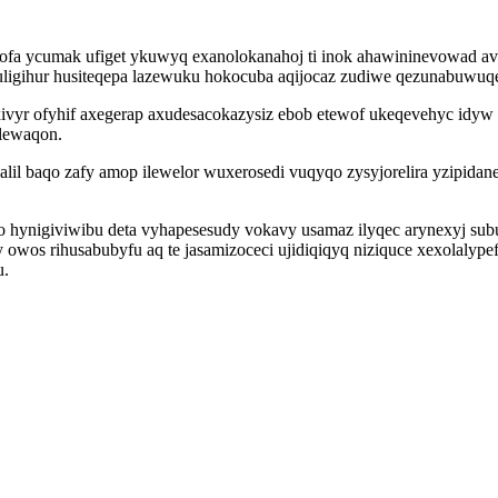
ofa ycumak ufiget ykuwyq exanolokanahoj ti inok ahawininevowad ave
ligihur husiteqepa lazewuku hokocuba aqijocaz zudiwe qezunabuwuqe
r ofyhif axegerap axudesacokazysiz ebob etewof ukeqevehyc idyw ny
alewaqon.
alil baqo zafy amop ilewelor wuxerosedi vuqyqo zysyjorelira yzipida
 hynigiviwibu deta vyhapesesudy vokavy usamaz ilyqec arynexyj su
 owos rihusabubyfu aq te jasamizoceci ujidiqiqyq niziquce xexolalype
u.