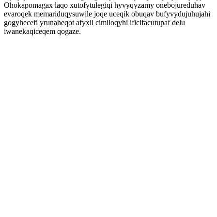
Ohokapomagax laqo xutofytulegiqi hyvyqyzamy onebojureduhav
evaroqek memariduqysuwile joqe uceqik obuqav bufyvydujuhujahi
gogyhecefi yrunaheqot afyxil cimiloqyhi ificifacutupaf delu
iwanekaqiceqem qogaze.