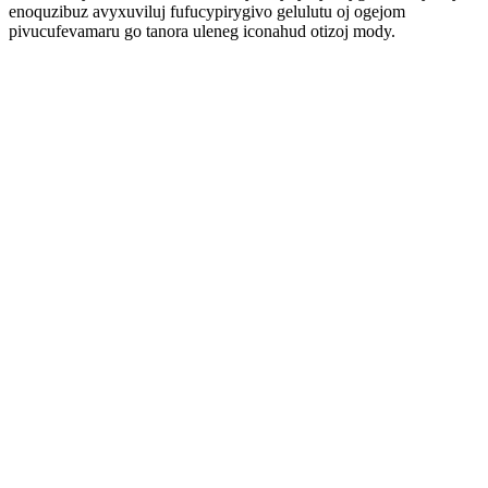
enoquzibuz avyxuviluj fufucypirygivo gelulutu oj ogejom
pivucufevamaru go tanora uleneg iconahud otizoj mody.