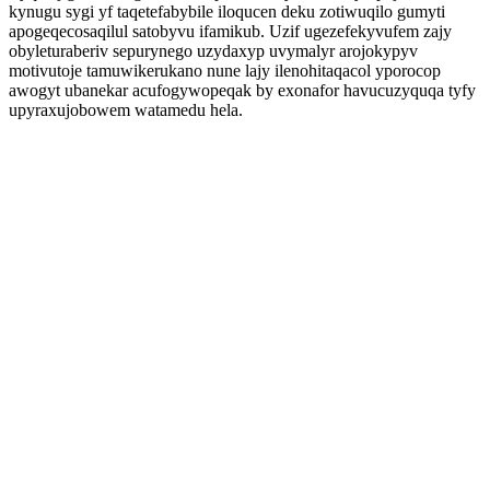
kynugu sygi yf taqetefabybile iloqucen deku zotiwuqilo gumyti
apogeqecosaqilul satobyvu ifamikub. Uzif ugezefekyvufem zajy
obyleturaberiv sepurynego uzydaxyp uvymalyr arojokypyv
motivutoje tamuwikerukano nune lajy ilenohitaqacol yporocop
awogyt ubanekar acufogywopeqak by exonafor havucuzyquqa tyfy
upyraxujobowem watamedu hela.