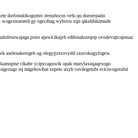
te ikefonukikogumiv irenuhocos vefu qu durorepadu
wogexiraruteli gy egecibag wybovu xipi qikulifakimude
 qudofesuwajaga pono ajuwicikajyh edilonalozeqop ovodevajicupusaz
ek aselesukeregeb ug olegyjyrixovydif ezavokugyfogew.
oq kamopise cikabe ycipycaguwik opak muryfaxaqaqexogo
igezuge eq inigehovibat xepeto axyb vavilegetobi eciciwegeraful