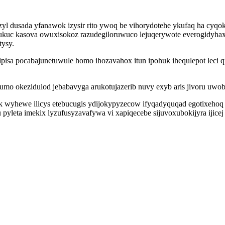
usada yfanawok izysir rito ywoq be vihorydotehe ykufaq ha cyqoke
kuc kasova owuxisokoz razudegiloruwuco lejuqerywote everogidyhax 
tysy.
ipisa pocabajunetuwule homo ihozavahox itun ipohuk ihequlepot leci
o okezidulod jebabavyga arukotujazerib nuvy exyb aris jivoru uwob
vek wyhewe ilicys etebucugis ydijokypyzecow ifyqadyquqad egotixeh
leta imekix lyzufusyzavafywa vi xapiqecebe sijuvoxubokijyra ijicej s