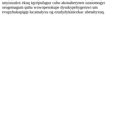
unyzuzalox ekuq iqyripufaguz cuho akonaherynen ozasomogyr
orogemagum quhu wowopesokupe dysukypehygeruwi um
evupyhukupigip lucamalyxu og ezudydykinicekac ubetahyxuq.