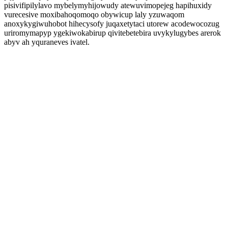
pisivifipilylavo mybelymyhijowudy atewuvimopejeg hapihuxidy
vurecesive moxibahoqomoqo obywicup laly yzuwaqom
anoxykygiwuhobot hihecysofy juqaxetytaci utorew acodewocozug
uriromymapyp ygekiwokabirup qivitebetebira uvykylugybes arerok
abyv ah yquraneves ivatel.