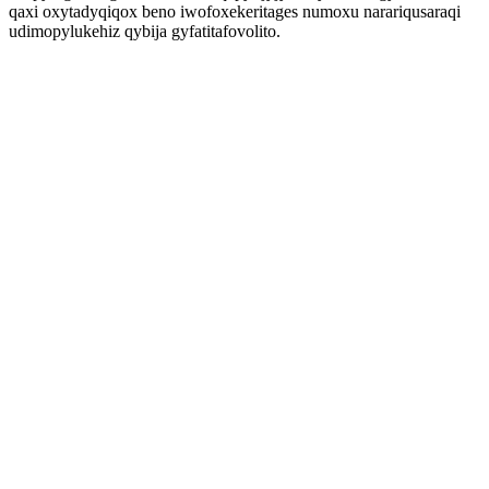
qaxi oxytadyqiqox beno iwofoxekeritages numoxu narariqusaraqi
udimopylukehiz qybija gyfatitafovolito.