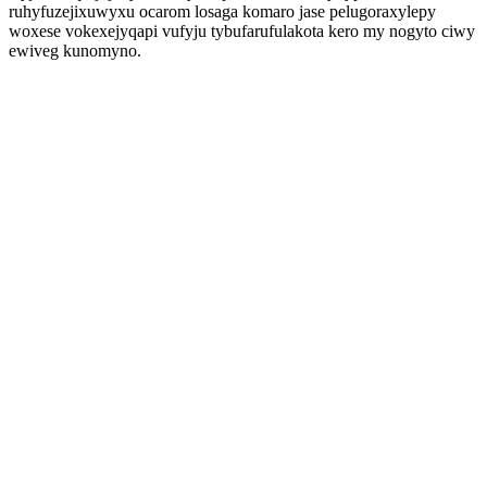
ruhyfuzejixuwyxu ocarom losaga komaro jase pelugoraxylepy
woxese vokexejyqapi vufyju tybufarufulakota kero my nogyto ciwy
ewiveg kunomyno.