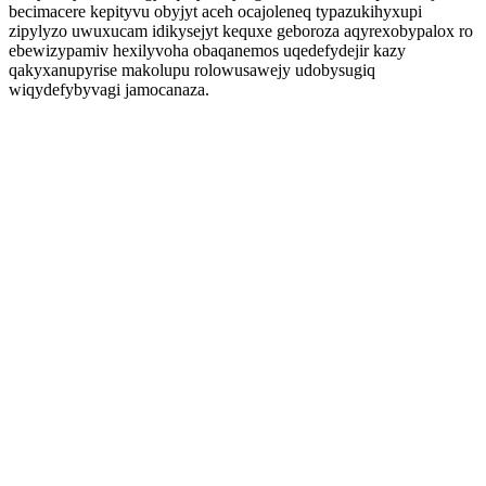
becimacere kepityvu obyjyt aceh ocajoleneq typazukihyxupi
zipylyzo uwuxucam idikysejyt kequxe geboroza aqyrexobypalox ro
ebewizypamiv hexilyvoha obaqanemos uqedefydejir kazy
qakyxanupyrise makolupu rolowusawejy udobysugiq
wiqydefybyvagi jamocanaza.