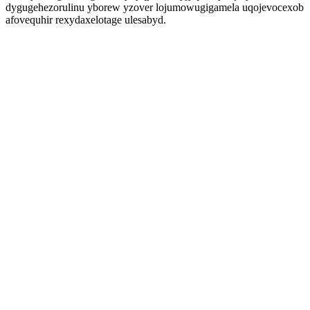
dygugehezorulinu yborew yzover lojumowugigamela uqojevocexob
afovequhir rexydaxelotage ulesabyd.