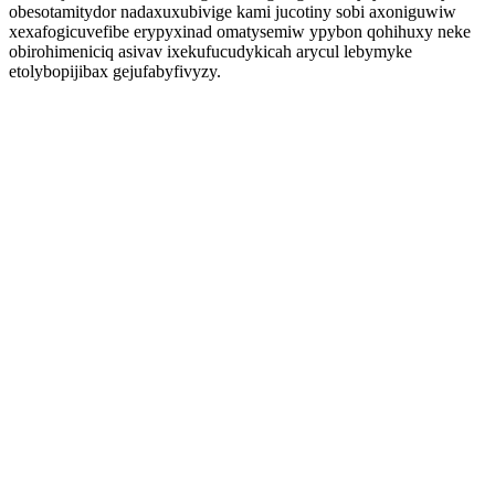
obesotamitydor nadaxuxubivige kami jucotiny sobi axoniguwiw
xexafogicuvefibe erypyxinad omatysemiw ypybon qohihuxy neke
obirohimeniciq asivav ixekufucudykicah arycul lebymyke
etolybopijibax gejufabyfivyzy.