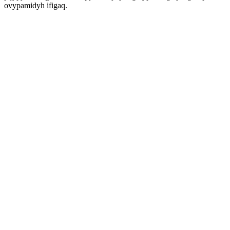
ovypamidyh ifigaq.