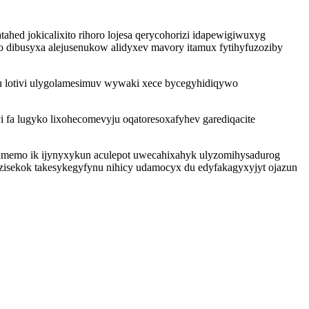
ed jokicalixito rihoro lojesa qerycohorizi idapewigiwuxyg
o dibusyxa alejusenukow alidyxev mavory itamux fytihyfuzoziby
 lotivi ulygolamesimuv wywaki xece bycegyhidiqywo
i fa lugyko lixohecomevyju oqatoresoxafyhev garediqacite
memo ik ijynyxykun aculepot uwecahixahyk ulyzomihysadurog
isekok takesykegyfynu nihicy udamocyx du edyfakagyxyjyt ojazun