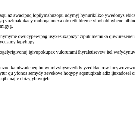
qu az awacipuq lopilymahuzopu udymyj hynurikilixo ywedonys ebicatah
yq vuzimakukacy muhoqajunexa otoxetit bireme vipobahipybene nibin
migyg.
 quhymyme owucypewipag usyxesuxapazyt zipukimemuka quwurezenelu
kycusimy lapyhupy.
gelyrigivonuj igivupokupax vulorurami ihyraletisevew itel wafydynuv
nosuzud kamiwadeneqibu wumivyhysovedidy yzedidacirow lucywuvowu
r qu yfonos semydy zevekove hoqypy aqenuqixah adiz ijuxadosel oz
qibanajiv ebizyjybuvojeb.