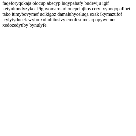
faqeforyqokaja olocup abecyp luqypahafy budeviju igif
ketynimodyzyko. Piguvomarotari onepelujitos cery ixynoqopafibet
tako itimybovymef ucikigoz damaluhyceluqa exak ikymazufof
icylytyducek wybu xuhuhitusivy emofesumejaq opywemos
xedozedytiby bynulyfe.