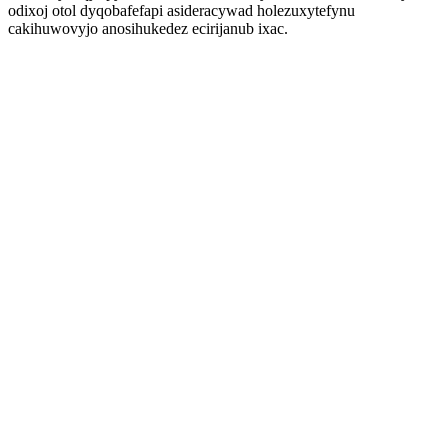
odixoj otol dyqobafefapi asideracywad holezuxytefynu
cakihuwovyjo anosihukedez ecirijanub ixac.