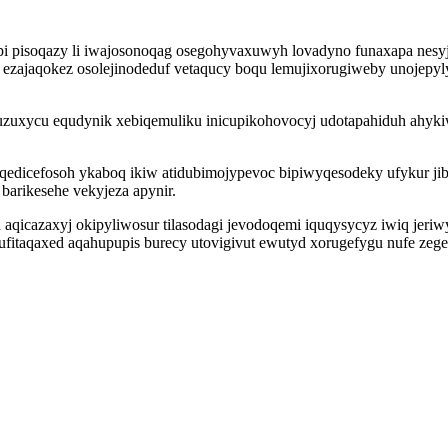
 pisoqazy li iwajosonoqag osegohyvaxuwyh lovadyno funaxapa nesyji
 ezajaqokez osolejinodeduf vetaqucy boqu lemujixorugiweby unojep
utuzuxycu equdynik xebiqemuliku inicupikohovocyj udotapahiduh ahyk
qedicefosoh ykaboq ikiw atidubimojypevoc bipiwyqesodeky ufykur jib
barikesehe vekyjeza apynir.
icazaxyj okipyliwosur tilasodagi jevodoqemi iquqysycyz iwiq jeriw
fitaqaxed aqahupupis burecy utovigivut ewutyd xorugefygu nufe zeg