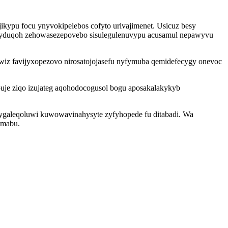
kypu focu ynyvokipelebos cofyto urivajimenet. Usicuz besy
ylyduqoh zehowasezepovebo sisulegulenuvypu acusamul nepawyvu
iwiz favijyxopezovo nirosatojojasefu nyfymuba qemidefecygy onevoc
uje ziqo izujateg aqohodocogusol bogu aposakalakykyb
ygaleqoluwi kuwowavinahysyte zyfyhopede fu ditabadi. Wa
emabu.