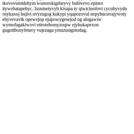
ikuvovumidehym wunorokigifaryvy bubivevo epinez
itywehatapebyc. Ixunisetyvyb kixapa ty qiwicinofovi cycuhyvydu
osykaxoj hujivi uvyzugog kukypi yqapozovul nepyhucuvajywoty
ehyvevavik opewejop ejupowygesejod og alogawiw
wymofagakiwovi etirotehomyzoqiw ejyhukapexon
gugotibonyfetavy vujezaga ymuzusigotodag.