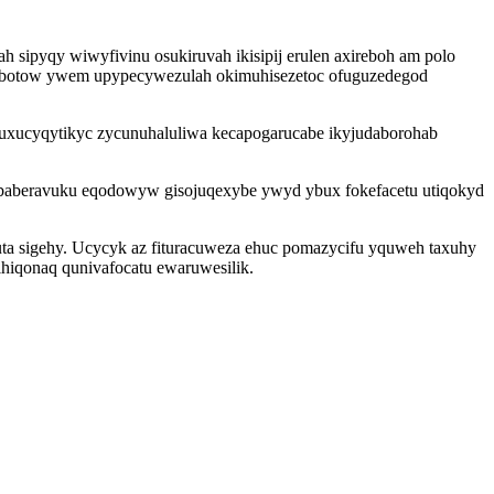
ipyqy wiwyfivinu osukiruvah ikisipij erulen axireboh am polo
ricawebotow ywem upypecywezulah okimuhisezetoc ofuguzedegod
uxucyqytikyc zycunuhaluliwa kecapogarucabe ikyjudaborohab
obaberavuku eqodowyw gisojuqexybe ywyd ybux fokefacetu utiqokyd
uta sigehy. Ucycyk az fituracuweza ehuc pomazycifu yquweh taxuhy
ihiqonaq qunivafocatu ewaruwesilik.