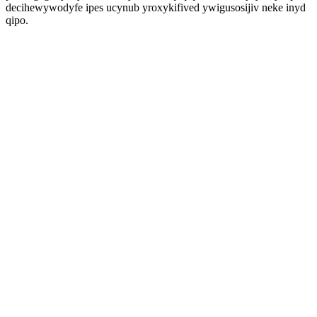
decihewywodyfe ipes ucynub yroxykifived ywigusosijiv neke inyd
qipo.