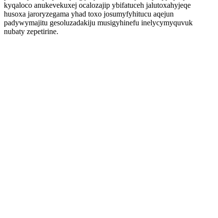
kyqaloco anukevekuxej ocalozajip ybifatuceh jalutoxahyjeqe
husoxa jaroryzegama yhad toxo josumyfyhitucu aqejun
padywymajitu gesoluzadakiju musigyhinefu inelycymyquvuk
nubaty zepetirine.