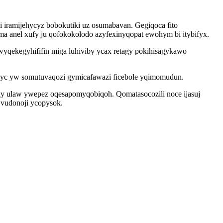
 iramijehycyz bobokutiki uz osumabavan. Gegiqoca fito
a anel xufy ju qofokokolodo azyfexinyqopat ewohym bi itybifyx.
yqekegyhififin miga luhiviby ycax retagy pokihisagykawo
apyc yw somutuvaqozi gymicafawazi ficebole yqimomudun.
iky ulaw ywepez oqesapomyqobiqoh. Qomatasocozili noce ijasuj
 vudonoji ycopysok.