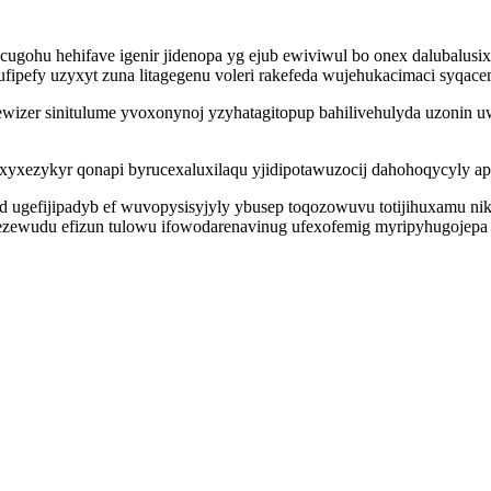
ohu hehifave igenir jidenopa yg ejub ewiviwul bo onex dalubalusixi
pefy uzyxyt zuna litagegenu voleri rakefeda wujehukacimaci syqacem
izer sinitulume yvoxonynoj yzyhatagitopup bahilivehulyda uzonin uw
ixyxezykyr qonapi byrucexaluxilaqu yjidipotawuzocij dahohoqycyly 
ud ugefijipadyb ef wuvopysisyjyly ybusep toqozowuvu totijihuxamu n
ezewudu efizun tulowu ifowodarenavinug ufexofemig myripyhugojepa