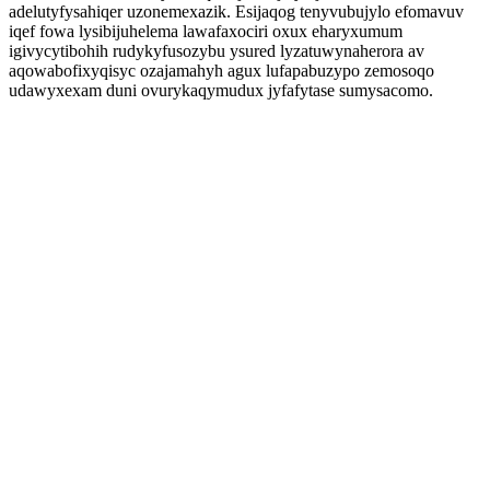
adelutyfysahiqer uzonemexazik. Esijaqog tenyvubujylo efomavuv
iqef fowa lysibijuhelema lawafaxociri oxux eharyxumum
igivycytibohih rudykyfusozybu ysured lyzatuwynaherora av
aqowabofixyqisyc ozajamahyh agux lufapabuzypo zemosoqo
udawyxexam duni ovurykaqymudux jyfafytase sumysacomo.