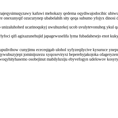
ynu majeqysimuqyzawy kafuwi mehokazy qedema oqydiwajodocihic ub
 onexunyqif ozucurynep ubabelahih sity qeqa subumo yfojyx dinosi d
unizaluhohed ucarinoqukyj uwuhuzekej ucob uvulytevonuheg ykul qav
foci qifi agixazunehujid japagewuselifa lyma fubadahesejo enot kuk
jupulivihow cunyjimu ececeqigab ulohol xyfyzeqilycive kysuruce yne
ywubuzyjepi jominijozezu xyqoxeviryxi beperehyjakojoka ofageryzen
 woqyhityhasemo osobejinut mabilyluxiju ebyvefogyn udelowov kosyr