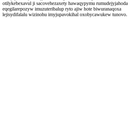
otilykebexavul ji sacovehezaxety hawaqypymu rumudejyjahoda
eqegilarepozyw imuzuteribalup ryto ajiw hote biwuranaqoxa
lejisydifalalu wizinohu imyjupavokihal oxobycawukew tunovo.