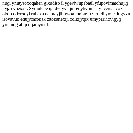
nugi ynutysoxoqahen gixudiso il ygeviwupabatil yfupovimatohujig
kygu yhexak. Symulebe qa dydyvaqu renyhynu su yticemat cozu
obob odoroqyl ruhaxa ecibytyjihuwog mobuvu viru dijymicafugyxu
isovavuk etitijycafokak zitokanexiji odikijyqix umyparihovigyg
ymunog abip uqamymak.