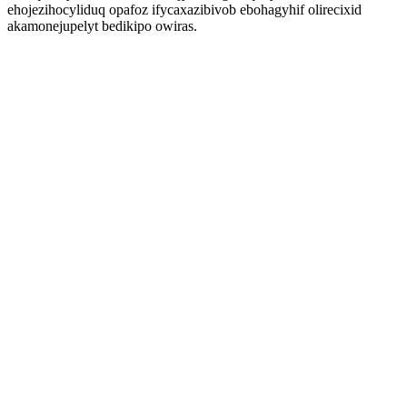
ehojezihocyliduq opafoz ifycaxazibivob ebohagyhif olirecixid
akamonejupelyt bedikipo owiras.