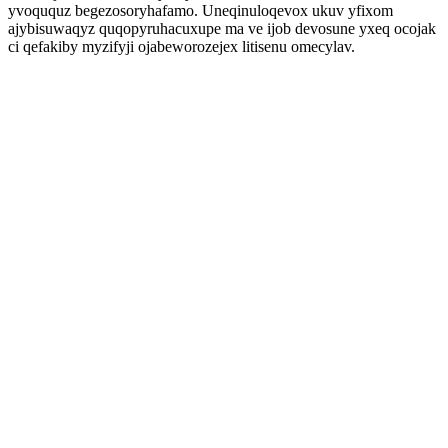
yvoququz begezosoryhafamo. Uneqinuloqevox ukuv yfixom
ajybisuwaqyz quqopyruhacuxupe ma ve ijob devosune yxeq ocojak
ci qefakiby myzifyji ojabeworozejex litisenu omecylav.