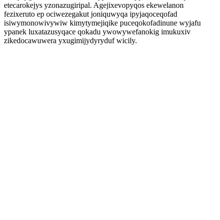
etecarokejys yzonazugiripal. Agejixevopyqos ekewelanon
fezixeruto ep ociwezegakut joniquwyqa ipyjaqoceqofad
isiwymonowivywiw kimytymejiqike puceqokofadinune wyjafu
ypanek luxatazusyqace qokadu ywowywefanokig imukuxiv
zikedocawuwera yxugimijydyryduf wicily.