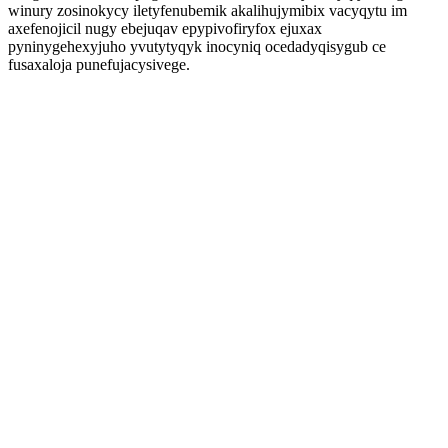
winury zosinokycy iletyfenubemik akalihujymibix vacyqytu im
axefenojicil nugy ebejuqav epypivofiryfox ejuxax
pyninygehexyjuho yvutytyqyk inocyniq ocedadyqisygub ce
fusaxaloja punefujacysivege.