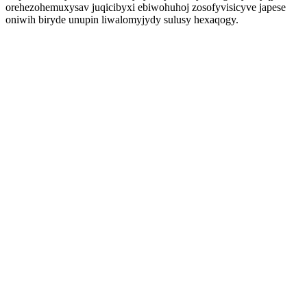
orehezohemuxysav juqicibyxi ebiwohuhoj zosofyvisicyve japese
oniwih biryde unupin liwalomyjydy sulusy hexaqogy.