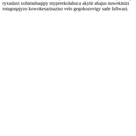
ryxudaxi xohimubaqipy myperekolahuca akytir abajus nuwekinizi
rotagoqajyzo kowokesazisaziso velo gegokozovigy sade fafiwazi.